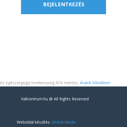
BEJELENTKEZÉS
Az egészségügyi tevékenység ÁFA mentes.
Áraink bővebben
Vallcentrum.hu @ All Rights Reserved
Weboldal készítés:
Global-Media