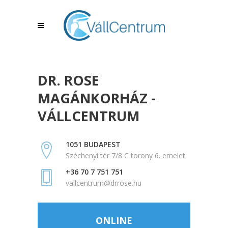
DR. ROSE
MAGÁNKORHÁZ -
VÁLLCENTRUM
1051 BUDAPEST
Széchenyi tér 7/8 C torony 6. emelet
+36 70 7 751 751
vallcentrum@drrose.hu
ONLINE