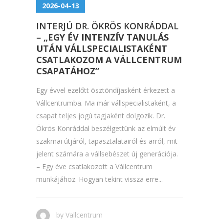
2026-04-13
INTERJÚ DR. ÖKRÖS KONRÁDDAL
–
„EGY ÉV INTENZÍV TANULÁS
UTÁN VÁLLSPECIALISTAKÉNT
CSATLAKOZOM A VÁLLCENTRUM
CSAPATÁHOZ”
Egy évvel ezelőtt ösztöndíjasként érkezett a
Vállcentrumba. Ma már vállspecialistaként, a
csapat teljes jogú tagjaként dolgozik. Dr.
Ökrös Konráddal beszélgettünk az elmúlt év
szakmai útjáról, tapasztalatairól és arról, mit
jelent számára a vállsebészet új generációja.
– Egy éve csatlakozott a Vállcentrum
munkájához. Hogyan tekint vissza erre...
by
Vallcentrum