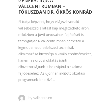
GENERÁCIÓJA A
VÁLLCENTRUMBAN –
FÓKUSZBAN DR. ÖKRÖS KONRÁD
El tudja képzelni, hogy világszínvonalú
vállsebészeti ellátást kap megfizethető áron,
miközben a jövő orvosainak fejlődését is
támogatja? A Vállcentrumban nemcsak a
legmodernebb sebészeti technikák
alkalmazása biztosítja a kiváló eredményeket,
hanem az orvosi oktatás iránti
elhivatottságunk is hozzájárul a szakma
fejlődéséhez. Az újonnan indított oktatási
programunk lehetővé...
by
Vallcentrum