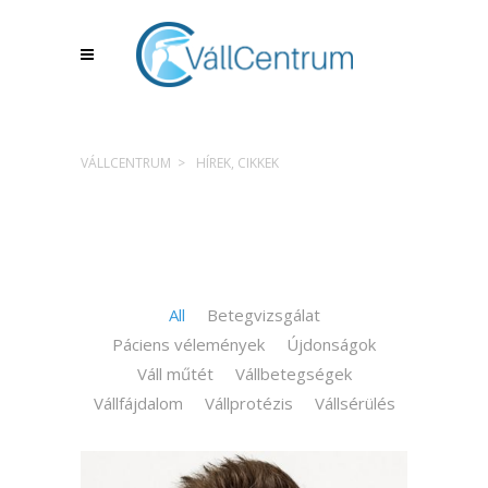
VÁLLCENTRUM
>
HÍREK, CIKKEK
All
Betegvizsgálat
Páciens vélemények
Újdonságok
Váll műtét
Vállbetegségek
Vállfájdalom
Vállprotézis
Vállsérülés