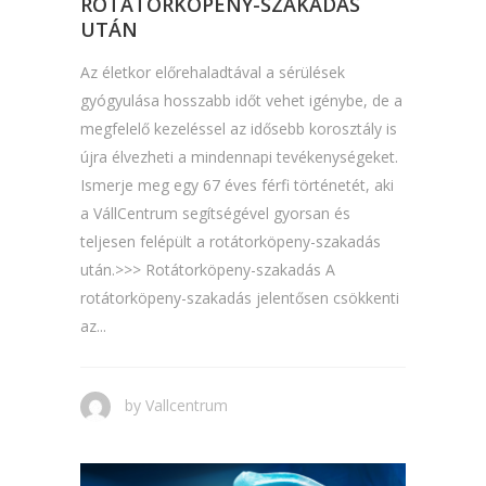
ROTÁTORKÖPENY-SZAKADÁS
UTÁN
Az életkor előrehaladtával a sérülések
gyógyulása hosszabb időt vehet igénybe, de a
megfelelő kezeléssel az idősebb korosztály is
újra élvezheti a mindennapi tevékenységeket.
Ismerje meg egy 67 éves férfi történetét, aki
a VállCentrum segítségével gyorsan és
teljesen felépült a rotátorköpeny-szakadás
után.>>> Rotátorköpeny-szakadás A
rotátorköpeny-szakadás jelentősen csökkenti
az...
by
Vallcentrum