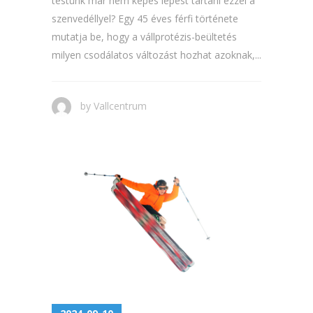
testünk már nem képes lépést tartani ezzel a
szenvedéllyel? Egy 45 éves férfi története
mutatja be, hogy a vállprotézis-beültetés
milyen csodálatos változást hozhat azoknak,...
by
Vallcentrum