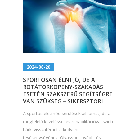
2024-08-20
SPORTOSAN ÉLNI JÓ, DE A
ROTÁTORKÖPENY-SZAKADÁS
ESETÉN SZAKSZERŰ SEGÍTSÉGRE
VAN SZÜKSÉG – SIKERSZTORI
A sportos életmód sérülésekkel járhat, de a
megfelelő kezeléssel és rehabilitációval szinte
bárki visszatérhet a kedvenc
tevékenységéhez. Olvasson tovább, és