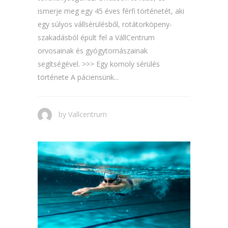
ismerje meg egy 45 éves férfi történetét, aki
egy súlyos vállsérülésből, rotátorköpeny-
szakadásból épült fel a VállCentrum
orvosainak és gyógytornászainak
segítségével. >>> Egy komoly sérülés
története A páciensünk...
by
Vallcentrum