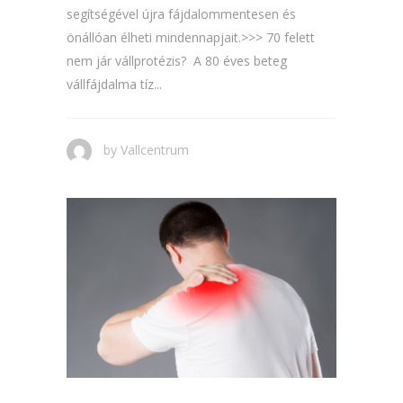
segítségével újra fájdalommentesen és
önállóan élheti mindennapjait.>>> 70 felett
nem jár vállprotézis? A 80 éves beteg
vállfájdalma tíz...
by
Vallcentrum