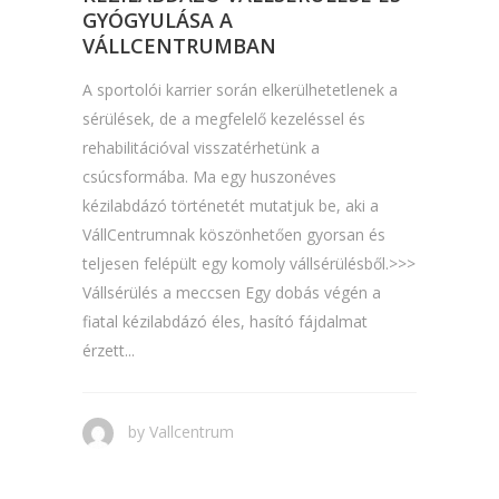
GYÓGYULÁSA A
VÁLLCENTRUMBAN
A sportolói karrier során elkerülhetetlenek a
sérülések, de a megfelelő kezeléssel és
rehabilitációval visszatérhetünk a
csúcsformába. Ma egy huszonéves
kézilabdázó történetét mutatjuk be, aki a
VállCentrumnak köszönhetően gyorsan és
teljesen felépült egy komoly vállsérülésből.>>>
Vállsérülés a meccsen Egy dobás végén a
fiatal kézilabdázó éles, hasító fájdalmat
érzett...
by
Vallcentrum