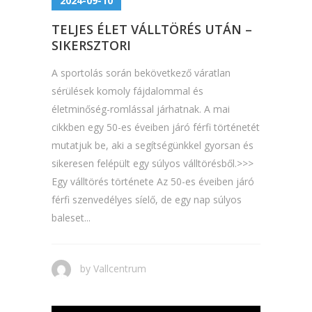
2024-09-10
TELJES ÉLET VÁLLTÖRÉS UTÁN –
SIKERSZTORI
A sportolás során bekövetkező váratlan
sérülések komoly fájdalommal és
életminőség-romlással járhatnak. A mai
cikkben egy 50-es éveiben járó férfi történetét
mutatjuk be, aki a segítségünkkel gyorsan és
sikeresen felépült egy súlyos válltörésből.>>>
Egy válltörés története Az 50-es éveiben járó
férfi szenvedélyes síelő, de egy nap súlyos
baleset...
by
Vallcentrum