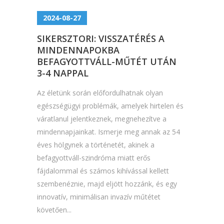
2024-08-27
SIKERSZTORI: VISSZATÉRÉS A
MINDENNAPOKBA
BEFAGYOTTVÁLL-MŰTÉT UTÁN
3-4 NAPPAL
Az életünk során előfordulhatnak olyan
egészségügyi problémák, amelyek hirtelen és
váratlanul jelentkeznek, megnehezítve a
mindennapjainkat. Ismerje meg annak az 54
éves hölgynek a történetét, akinek a
befagyottváll-szindróma miatt erős
fájdalommal és számos kihívással kellett
szembenéznie, majd eljött hozzánk, és egy
innovatív, minimálisan invazív műtétet
követően...