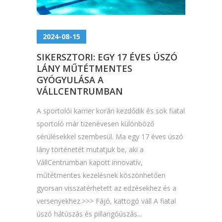
2024-08-15
SIKERSZTORI: EGY 17 ÉVES ÚSZÓ
LÁNY MŰTÉTMENTES
GYÓGYULÁSA A
VÁLLCENTRUMBAN
A sportolói karrier korán kezdődik és sok fiatal
sportoló már tizenévesen különböző
sérülésekkel szembesül. Ma egy 17 éves úszó
lány történetét mutatjuk be, aki a
VállCentrumban kapott innovatív,
műtétmentes kezelésnek köszönhetően
gyorsan visszatérhetett az edzésekhez és a
versenyekhez.>>> Fájó, kattogó váll A fiatal
úszó hátúszás és pillangóúszás...