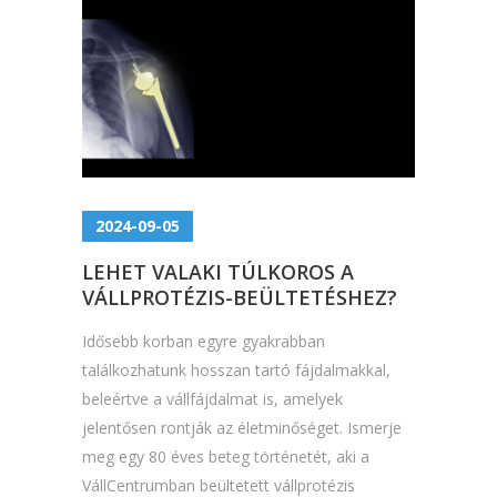
2024-09-05
LEHET VALAKI TÚLKOROS A
VÁLLPROTÉZIS-BEÜLTETÉSHEZ?
Idősebb korban egyre gyakrabban
találkozhatunk hosszan tartó fájdalmakkal,
beleértve a vállfájdalmat is, amelyek
jelentősen rontják az életminőséget. Ismerje
meg egy 80 éves beteg történetét, aki a
VállCentrumban beültetett vállprotézis