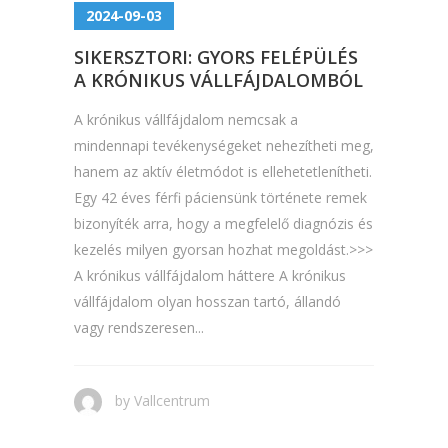
2024-09-03
SIKERSZTORI: GYORS FELÉPÜLÉS
A KRÓNIKUS VÁLLFÁJDALOMBÓL
A krónikus vállfájdalom nemcsak a
mindennapi tevékenységeket nehezítheti meg,
hanem az aktív életmódot is ellehetetlenítheti.
Egy 42 éves férfi páciensünk története remek
bizonyíték arra, hogy a megfelelő diagnózis és
kezelés milyen gyorsan hozhat megoldást.>>>
A krónikus vállfájdalom háttere A krónikus
vállfájdalom olyan hosszan tartó, állandó
vagy rendszeresen...
by
Vallcentrum