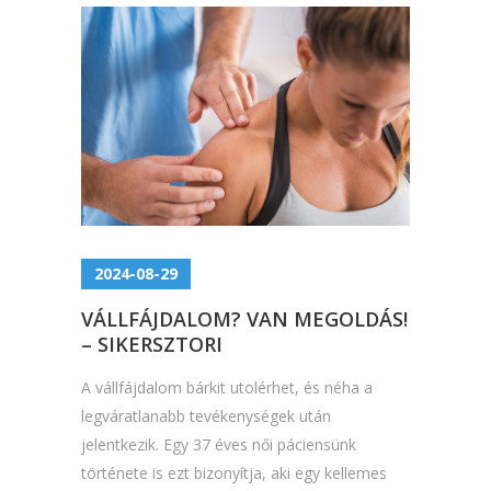
2024-08-29
VÁLLFÁJDALOM? VAN MEGOLDÁS!
– SIKERSZTORI
A vállfájdalom bárkit utolérhet, és néha a
legváratlanabb tevékenységek után
jelentkezik. Egy 37 éves női páciensünk
története is ezt bizonyítja, aki egy kellemes