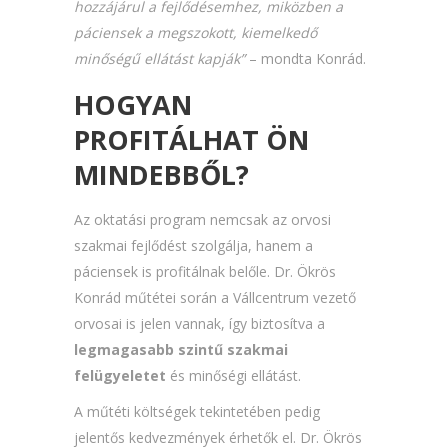
hozzájárul a fejlődésemhez, miközben a
páciensek a megszokott, kiemelkedő
minőségű ellátást kapják”
– mondta Konrád.
HOGYAN
PROFITÁLHAT ÖN
MINDEBBŐL?
Az oktatási program nemcsak az orvosi
szakmai fejlődést szolgálja, hanem a
páciensek is profitálnak belőle. Dr. Ökrös
Konrád műtétei során a Vállcentrum vezető
orvosai is jelen vannak, így biztosítva a
legmagasabb szintű szakmai
felügyeletet
és minőségi ellátást.
A műtéti költségek tekintetében pedig
jelentős kedvezmények érhetők el. Dr. Ökrös