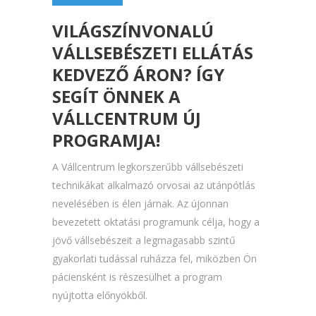
VILÁGSZÍNVONALÚ
VÁLLSEBÉSZETI ELLÁTÁS
KEDVEZŐ ÁRON? ÍGY
SEGÍT ÖNNEK A
VÁLLCENTRUM ÚJ
PROGRAMJA!
A Vállcentrum legkorszerűbb vállsebészeti
technikákat alkalmazó orvosai az utánpótlás
nevelésében is élen járnak. Az újonnan
bevezetett oktatási programunk célja, hogy a
jövő vállsebészeit a legmagasabb szintű
gyakorlati tudással ruházza fel, miközben Ön
páciensként is részesülhet a program
nyújtotta előnyökből.