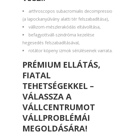
arthroscopos subacromialis decompressio
(a lapockanyúlvány alatti tér felszabadítása),
vállizom-mészlerakódás eltávolítása,
befagyottváll-szindróma kezelése
hegesedés felszabadításával,
rotátor köpeny izmok sérüléseinek varrata.
PRÉMIUM ELLÁTÁS,
FIATAL
TEHETSÉGEKKEL –
VÁLASSZA A
VÁLLCENTRUMOT
VÁLLPROBLÉMÁI
MEGOLDÁSÁRA!