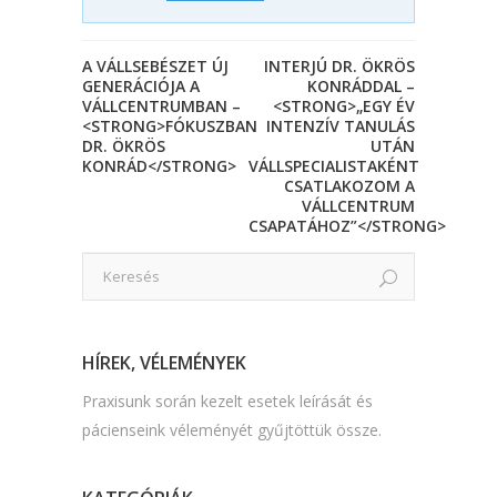
A VÁLLSEBÉSZET ÚJ
INTERJÚ DR. ÖKRÖS
GENERÁCIÓJA A
KONRÁDDAL –
VÁLLCENTRUMBAN –
<STRONG>„EGY ÉV
<STRONG>FÓKUSZBAN
INTENZÍV TANULÁS
DR. ÖKRÖS
UTÁN
KONRÁD</STRONG>
VÁLLSPECIALISTAKÉNT
CSATLAKOZOM A
VÁLLCENTRUM
CSAPATÁHOZ”</STRONG>
HÍREK, VÉLEMÉNYEK
Praxisunk során kezelt esetek leírását és
pácienseink véleményét gyűjtöttük össze.