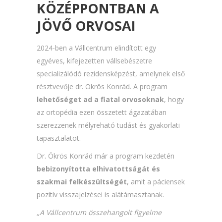
KÖZÉPPONTBAN A
JÖVŐ ORVOSAI
2024-ben a Vállcentrum elindított egy
egyéves, kifejezetten vállsebészetre
specializálódó rezidensképzést, amelynek első
résztvevője dr. Ökrös Konrád. A program
lehetőséget ad a fiatal orvosoknak
, hogy
az ortopédia ezen összetett ágazatában
szerezzenek mélyreható tudást és gyakorlati
tapasztalatot.
Dr. Ökrös Konrád már a program kezdetén
bebizonyította elhivatottságát és
szakmai felkészültségét
, amit a páciensek
pozitív visszajelzései is alátámasztanak.
„A Vállcentrum összehangolt figyelme