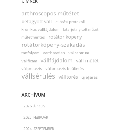
CIMKÉK
arthroscopos műtétet
befagyott váll
ellátási protokoll
krónikus vállfájdalom
latarjet nyitott műtét
rotátor köpeny
műtétmentes
rotátorköpeny-szakadás
tanfolyam
varrhatatlan
vállcentrum
vállfájdalom
váll műtét
vállficam
vállprotézis
vállprotézis beültetés
vállsérülés
válltörés
új eljárás
ARCHÍVUM
2026. ÁPRILIS
2025. FEBRUÁR
2024. SZEPTEMBER