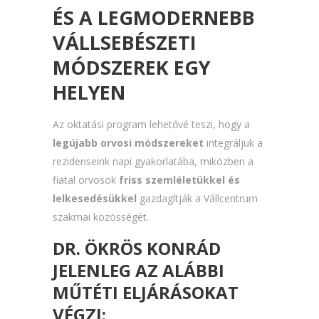
ÉS A LEGMODERNEBB
VÁLLSEBÉSZETI
MÓDSZEREK EGY
HELYEN
Az oktatási program lehetővé teszi, hogy a
legújabb orvosi módszereket
integráljuk a
rezidenseink napi gyakorlatába, miközben a
fiatal orvosok
friss szemléletükkel és
lelkesedésükkel
gazdagítják a Vállcentrum
szakmai közösségét.
DR. ÖKRÖS KONRÁD
JELENLEG AZ ALÁBBI
MŰTÉTI ELJÁRÁSOKAT
VÉGZI: