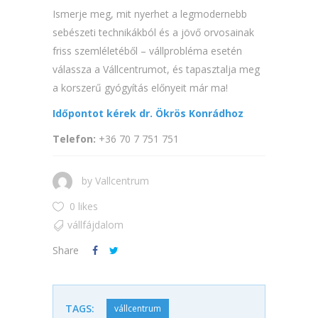
Ismerje meg, mit nyerhet a legmodernebb
sebészeti technikákból és a jövő orvosainak
friss szemléletéből – vállprobléma esetén
válassza a Vállcentrumot, és tapasztalja meg
a korszerű gyógyítás előnyeit már ma!
Időpontot kérek dr. Ökrös Konrádhoz
Telefon:
+36 70 7 751 751
by
Vallcentrum
0 likes
vállfájdalom
Share
TAGS:
vállcentrum