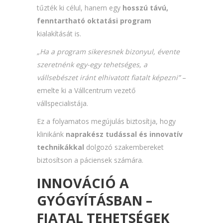
tűzték ki célul, hanem egy
hosszú távú,
fenntartható oktatási program
kialakítását is.
„Ha a program sikeresnek bizonyul, évente
szeretnénk egy-egy tehetséges, a
vállsebészet iránt elhivatott fiatalt képezni”
–
emelte ki a Vállcentrum vezető
vállspecialistája.
Ez a folyamatos megújulás biztosítja, hogy
klinikánk
naprakész tudással és innovatív
technikákkal
dolgozó szakembereket
biztosítson a páciensek számára.
INNOVÁCIÓ A
GYÓGYÍTÁSBAN –
FIATAL TEHETSÉGEK