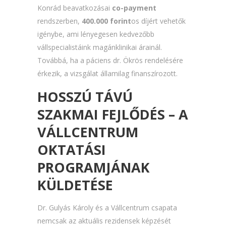
Konrád beavatkozásai
co-payment
rendszerben,
400.000 forint
os díjért vehetők
igénybe, ami lényegesen kedvezőbb
vállspecialistáink magánklinikai árainál.
Továbbá, ha a páciens dr. Ökrös rendelésére
érkezik, a vizsgálat államilag finanszírozott.
HOSSZÚ TÁVÚ
SZAKMAI FEJLŐDÉS – A
VÁLLCENTRUM
OKTATÁSI
PROGRAMJÁNAK
KÜLDETÉSE
Dr. Gulyás Károly és a Vállcentrum csapata
nemcsak az aktuális rezidensek képzését