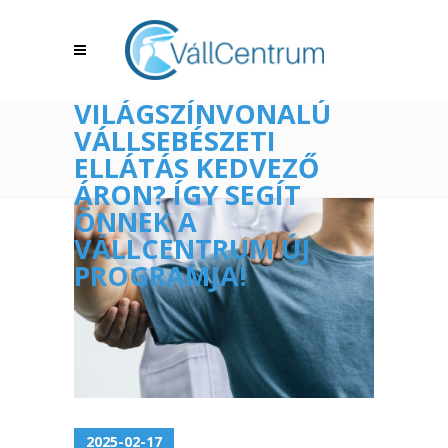
VILÁGSZÍNVONALÚ
VÁLLSEBÉSZETI
ELLÁTÁS KEDVEZŐ
ÁRON? ÍGY SEGÍT
ÖNNEK A
VÁLLCENTRUM ÚJ
PROGRAMJA!
2025-02-17