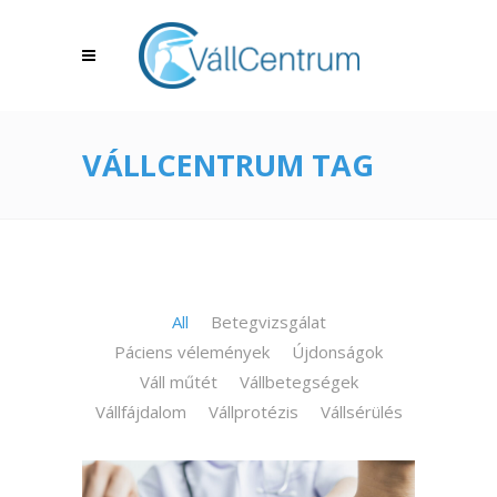
VÁLLCENTRUM TAG
All
Betegvizsgálat
Páciens vélemények
Újdonságok
Váll műtét
Vállbetegségek
Vállfájdalom
Vállprotézis
Vállsérülés