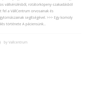
yos vállsérülésből, rotátorköpeny-szakadásból
t fel a VállCentrum orvosainak és
gytornászainak segítségével. >>> Egy komoly
lés története A páciensünk...
by
Vallcentrum