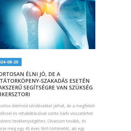
024-08-20
ORTOSAN ÉLNI JÓ, DE A
TÁTORKÖPENY-SZAKADÁS ESETÉN
AKSZERŰ SEGÍTSÉGRE VAN SZÜKSÉG
SIKERSZTORI
portos életmód sérülésekkel járhat, de a megfelelő
léssel és rehabilitációval szinte bárki visszatérhet
edvenc tevékenységéhez. Olvasson tovább, és
rje meg egy 45 éves férfi történetét, aki egy