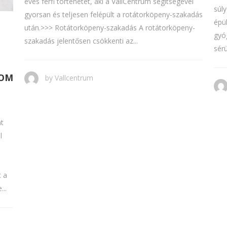
éves férfi történetét, aki a VállCentrum segítségével
súl
gyorsan és teljesen felépült a rotátorköpeny-szakadás
épül
után.>>> Rotátorköpeny-szakadás A rotátorköpeny-
gyó
szakadás jelentősen csökkenti az...
sérü
ZOM
by
Vallcentrum
at
l
t a
..