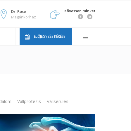
Kövessen minket
Dr. Rose
Magánkorház
vosaink
kran ismételt kérdések
ELŐJEGYZÉS KÉRÉSE
ink
lcentrum Youtube sorozat
vosaink
kran ismételt kérdések
ink
jdalom
lcentrum Youtube sorozat
Vállprotézis
Vállsérülés