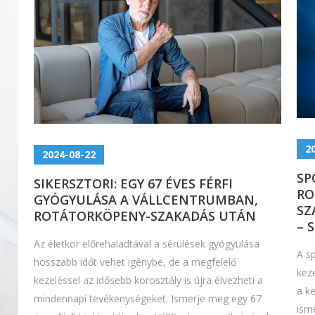
2
2024-08-22
SP
SIKERSZTORI: EGY 67 ÉVES FÉRFI
RO
GYÓGYULÁSA A VÁLLCENTRUMBAN,
SZ
ROTÁTORKÖPENY-SZAKADÁS UTÁN
– 
Az életkor előrehaladtával a sérülések gyógyulása
A s
hosszabb időt vehet igénybe, de a megfelelő
keze
kezeléssel az idősebb korosztály is újra élvezheti a
a k
mindennapi tevékenységeket. Ismerje meg egy 67
isme