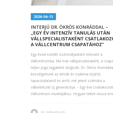
2026-04-13
INTERJÚ DR. ÖKRÖS KONRÁDDAL –
„EGY ÉV INTENZÍV TANULÁS UTÁN
VÁLLSPECIALISTAKÉNT CSATLAKO
A VÁLLCENTRUM CSAPATÁHOZ”
Egy évvel ezelőtt ösztöndíjasként érkezett a
Vállcentrumba. Ma már vállspecialistaként, a csap
teljes jogú tagjaként dolgozik. Dr. Ökrös Konrádda
beszélgettünk az elmúlt év szakmai útjáról,
tapasztalatairól és arról, mit jelent számára a
vállsebészet új generációja. – Egy éve csatlakozot
Vállcentrum munkájához. Hogyan tekint vissza erre.
by
Vallcentrum