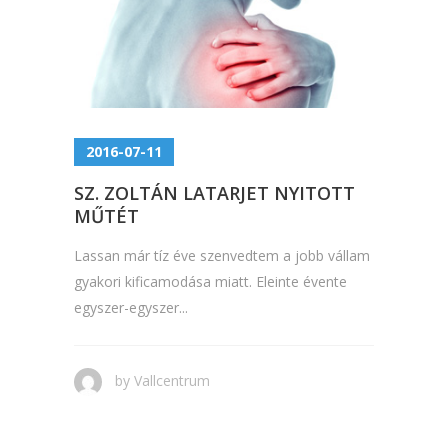
2016-07-11
SZ. ZOLTÁN LATARJET NYITOTT
MŰTÉT
Lassan már tíz éve szenvedtem a jobb vállam
gyakori kificamodása miatt. Eleinte évente
egyszer-egyszer...
by
Vallcentrum