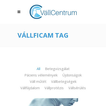
VÁLLFICAM TAG
All
Betegvizsgálat
Páciens vélemények
Újdonságok
Váll műtét
Vállbetegségek
Vállfájdalom
Vállprotézis
Vállsérülés