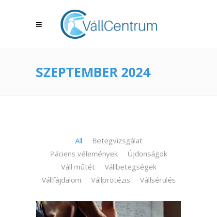
SZEPTEMBER 2024
All
Betegvizsgálat
Páciens vélemények
Újdonságok
Váll műtét
Vállbetegségek
Vállfájdalom
Vállprotézis
Vállsérülés