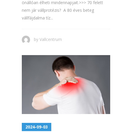
önállóan élheti mindennapjait.>>> 70 felett
nem jár vállprotézis? A 80 éves beteg
vállfájdalma tíz...
by
Vallcentrum
2024-09-03