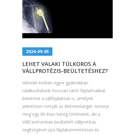
2024-09-05
LEHET VALAKI TÚLKOROS A
VÁLLPROTÉZIS-BEÜLTETÉSHEZ?
Idősebb korban egyre gyakrabban
találkozhatunk hosszan tartó fájdalmakkal,
beleértve a vállfájdalmat is, amelyek
jelentősen rontják az életminőséget. Ismerje
meg egy 80 éves beteg történetét, aki a
VállCentrumban beültetett vállprotézis
segítségével újra fájdalommentesen és