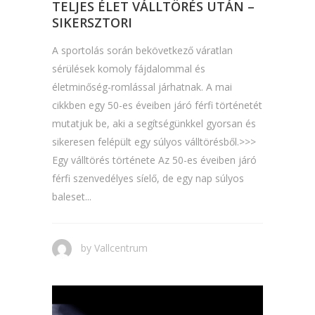
TELJES ÉLET VÁLLTÖRÉS UTÁN –
SIKERSZTORI
A sportolás során bekövetkező váratlan
sérülések komoly fájdalommal és
életminőség-romlással járhatnak. A mai
cikkben egy 50-es éveiben járó férfi történetét
mutatjuk be, aki a segítségünkkel gyorsan és
sikeresen felépült egy súlyos válltörésből.>>>
Egy válltörés története Az 50-es éveiben járó
férfi szenvedélyes síelő, de egy nap súlyos
baleset...
by
Vallcentrum