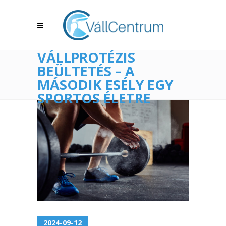
VÁLLPROTÉZIS
BEÜLTETÉS – A
MÁSODIK ESÉLY EGY
SPORTOS ÉLETRE
2024-09-12