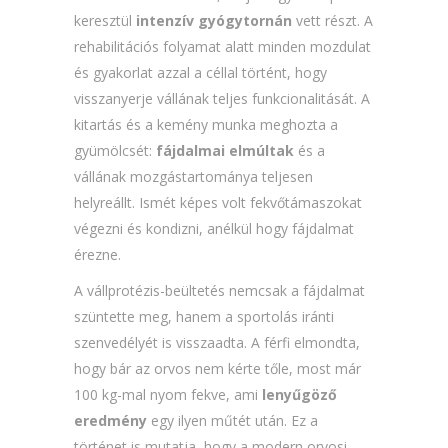
keresztül
intenzív gyógytornán
vett részt. A
rehabilitációs folyamat alatt minden mozdulat
és gyakorlat azzal a céllal történt, hogy
visszanyerje vállának teljes funkcionalitását. A
kitartás és a kemény munka meghozta a
gyümölcsét:
fájdalmai elmúltak
és a
vállának mozgástartománya teljesen
helyreállt. Ismét képes volt fekvőtámaszokat
végezni és kondizni, anélkül hogy fájdalmat
érezne.
A vállprotézis-beültetés nemcsak a fájdalmat
szüntette meg, hanem a sportolás iránti
szenvedélyét is visszaadta. A férfi elmondta,
hogy bár az orvos nem kérte tőle, most már
100 kg-mal nyom fekve, ami
lenyűgöző
eredmény
egy ilyen műtét után. Ez a
történet is mutatja, hogy a modern orvosi