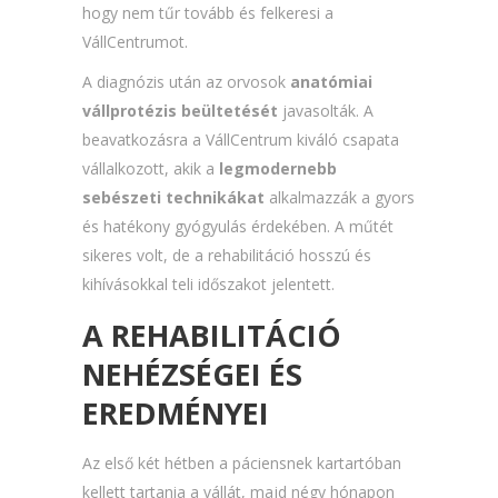
hogy nem tűr tovább és felkeresi a
VállCentrumot.
A diagnózis után az orvosok
anatómiai
vállprotézis beültetését
javasolták. A
beavatkozásra a VállCentrum kiváló csapata
vállalkozott, akik a
legmodernebb
sebészeti technikákat
alkalmazzák a gyors
és hatékony gyógyulás érdekében. A műtét
sikeres volt, de a rehabilitáció hosszú és
kihívásokkal teli időszakot jelentett.
A REHABILITÁCIÓ
NEHÉZSÉGEI ÉS
EREDMÉNYEI
Az első két hétben a páciensnek kartartóban
kellett tartania a vállát, majd négy hónapon