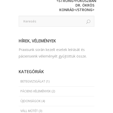
<STRONG>FÓKUSZBAN
DR. ÖKRÖS
KONRÁD</STRONG>
HÍREK, VÉLEMÉNYEK
Praxisunk során kezelt esetek leírását és
pácienseink véleményét gyűjtöttük össze.
KATEGÓRIÁK
BETEGVIZSGÁLAT
(1)
PÁCIENS VÉLEMÉNYEK
(2)
ÚJDONSÁGOK
(4)
VÁLL MŰTÉT
(3)