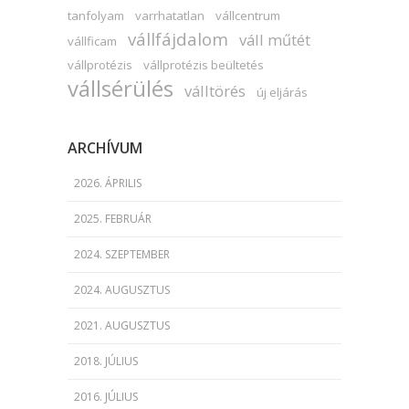
tanfolyam
varrhatatlan
vállcentrum
vállfájdalom
váll műtét
vállficam
vállprotézis
vállprotézis beültetés
vállsérülés
válltörés
új eljárás
ARCHÍVUM
2026. ÁPRILIS
2025. FEBRUÁR
2024. SZEPTEMBER
2024. AUGUSZTUS
2021. AUGUSZTUS
2018. JÚLIUS
2016. JÚLIUS