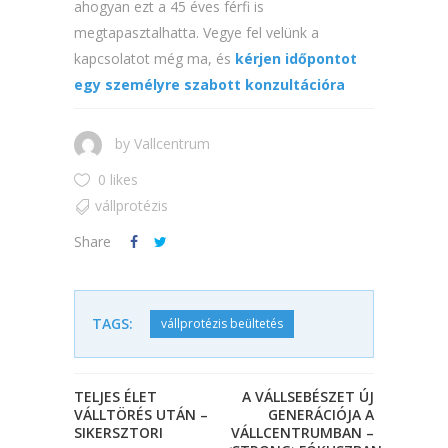
ahogyan ezt a 45 éves férfi is
megtapasztalhatta. Vegye fel velünk a
kapcsolatot még ma, és
kérjen időpontot
egy személyre szabott konzultációra
by
Vallcentrum
0 likes
vállprotézis
Share
TAGS:
vállprotézis beültetés
TELJES ÉLET
A VÁLLSEBÉSZET ÚJ
VÁLLTÖRÉS UTÁN –
GENERÁCIÓJA A
SIKERSZTORI
VÁLLCENTRUMBAN –