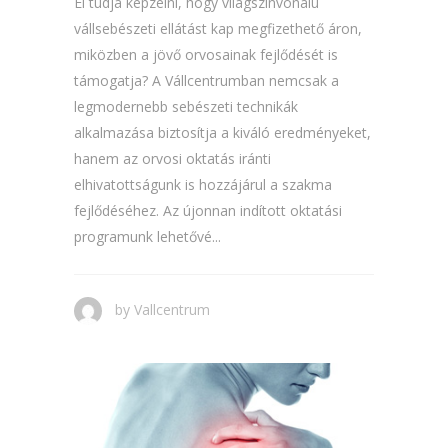
El tudja képzelni, hogy világszínvonalú
vállsebészeti ellátást kap megfizethető áron,
miközben a jövő orvosainak fejlődését is
támogatja? A Vállcentrumban nemcsak a
legmodernebb sebészeti technikák
alkalmazása biztosítja a kiváló eredményeket,
hanem az orvosi oktatás iránti
elhivatottságunk is hozzájárul a szakma
fejlődéséhez. Az újonnan indított oktatási
programunk lehetővé...
by
Vallcentrum