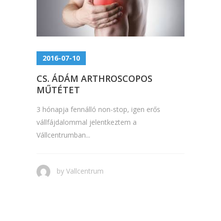
2016-07-10
CS. ÁDÁM ARTHROSCOPOS
MŰTÉTET
3 hónapja fennálló non-stop, igen erős
vállfájdalommal jelentkeztem a
Vállcentrumban...
by
Vallcentrum