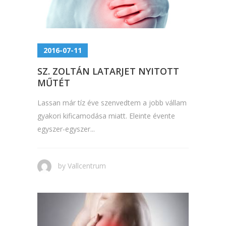
2016-07-11
SZ. ZOLTÁN LATARJET NYITOTT
MŰTÉT
Lassan már tíz éve szenvedtem a jobb vállam
gyakori kificamodása miatt. Eleinte évente
egyszer-egyszer...
by
Vallcentrum