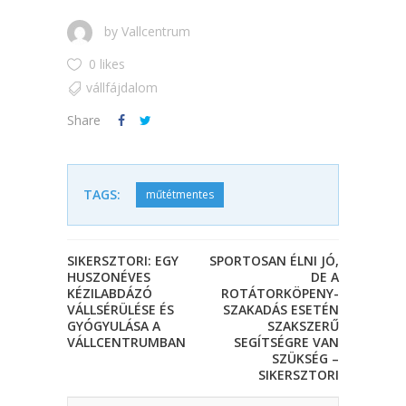
by
Vallcentrum
0 likes
vállfájdalom
Share
TAGS:
műtétmentes
SIKERSZTORI: EGY
SPORTOSAN ÉLNI JÓ,
HUSZONÉVES
DE A
KÉZILABDÁZÓ
ROTÁTORKÖPENY-
VÁLLSÉRÜLÉSE ÉS
SZAKADÁS ESETÉN
GYÓGYULÁSA A
SZAKSZERŰ
VÁLLCENTRUMBAN
SEGÍTSÉGRE VAN
SZÜKSÉG –
SIKERSZTORI