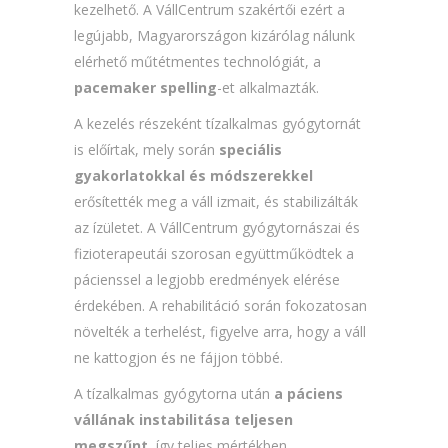
kezelhető. A VállCentrum szakértői ezért a
legújabb, Magyarországon kizárólag nálunk
elérhető műtétmentes technológiát, a
pacemaker spelling
-et alkalmazták.
A kezelés részeként tízalkalmas gyógytornát
is előírtak, mely során
speciális
gyakorlatokkal és módszerekkel
erősítették meg a váll izmait, és stabilizálták
az ízületet. A VállCentrum gyógytornászai és
fizioterapeutái szorosan együttműködtek a
pácienssel a legjobb eredmények elérése
érdekében. A rehabilitáció során fokozatosan
növelték a terhelést, figyelve arra, hogy a váll
ne kattogjon és ne fájjon többé.
A tízalkalmas gyógytorna után
a páciens
vállának instabilitása teljesen
megszűnt
, így teljes mértékben