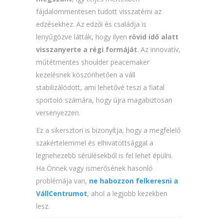
fájdalommentesen tudott visszatérni az
edzésekhez. Az edzői és családja is
lenyűgözve látták, hogy ilyen
rövid idő alatt
visszanyerte a régi formáját
. Az innovatív,
műtétmentes shoulder peacemaker
kezelésnek köszönhetően a váll
stabilizálódott, ami lehetővé teszi a fiatal
sportoló számára, hogy újra magabiztosan
versenyezzen.
Ez a sikersztori is bizonyítja, hogy a megfelelő
szakértelemmel és elhivatottsággal a
legnehezebb sérülésekből is fel lehet épülni.
Ha Önnek vagy ismerősének hasonló
problémája van,
ne habozzon felkeresni a
VállCentrumot
, ahol a legjobb kezekben
lesz.