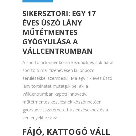
SIKERSZTORI: EGY 17
ÉVES ÚSZÓ LÁNY
MŰTÉTMENTES
GYÓGYULÁSA A
VÁLLCENTRUMBAN
A sportolói karrier korán kezdődik és sok fiatal
sportoló már tizenévesen különböző
sérülésekkel szembesül. Ma egy 17 éves úszó
lány történetét mutatjuk be, aki a
VállCentrumban kapott innovatív,
műtétmentes kezelésnek köszönhetően
gyorsan visszatérhetett az edzésekhez és a
versenyekhez.>>>
FÁJÓ, KATTOGÓ VÁLL