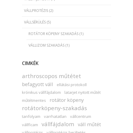
VÁLLPROTÉZIS
(2)
VÁLLSÉRÜLÉS
(5)
ROTÁTOR KÖPENY SZAKADÁS
(1)
VÁLLIZOM SZAKADÁS
(1)
CIMKÉK
arthroscopos műtétet
befagyott váll
ellátási protokoll
krónikus vállfájdalom
latarjet nyitott műtét
rotátor köpeny
műtétmentes
rotátorköpeny-szakadás
tanfolyam
varrhatatlan
vállcentrum
vállfájdalom
váll műtét
vállficam
vállprotézis
vállprotézis beültetés