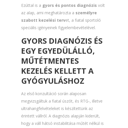
Ezúttal is a
gyors és pontos diagnózis
volt
az alap, ami meghatározta a
személyre
szabott kezelési terv
et, a fiatal sportoló
speciális igényeinek figyelembevételével.
GYORS DIAGNÓZIS ÉS
EGY EGYEDÜLÁLLÓ,
MŰTÉTMENTES
KEZELÉS KELLETT A
GYÓGYULÁSHOZ
Az első konzultáció során alaposan
megvizsgáltuk a fiatal úszót, és RTG-, illetve
ultrahangfelvételeket is készítettünk az
érintett vállról. A diagnózis alapján kiderült,
hogy a váll hátsó instabilitása műtét nélkül is