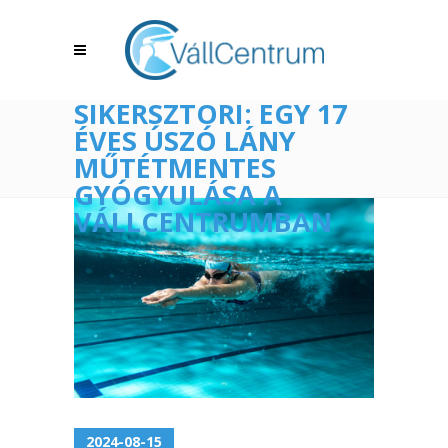
SIKERSZTORI: EGY 17
ÉVES ÚSZÓ LÁNY
MŰTÉTMENTES
GYÓGYULÁSA A
VÁLLCENTRUMBAN
2024-08-15