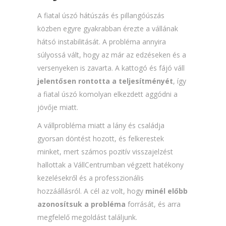
A fiatal úszó hátúszás és pillangóúszás
közben egyre gyakrabban érezte a vállának
hátsó instabilitását. A probléma annyira
súlyossá vált, hogy az már az edzéseken és a
versenyeken is zavarta. A kattogó és fájó váll
jelentősen rontotta a teljesítményét
, így
a fiatal úszó komolyan elkezdett aggódni a
jövője miatt.
A vállprobléma miatt a lány és családja
gyorsan döntést hozott, és felkerestek
minket, mert számos pozitív visszajelzést
hallottak a VállCentrumban végzett hatékony
kezelésekről és a professzionális
hozzáállásról. A cél az volt, hogy
minél előbb
azonosítsuk a probléma
forrását, és arra
megfelelő megoldást találjunk.