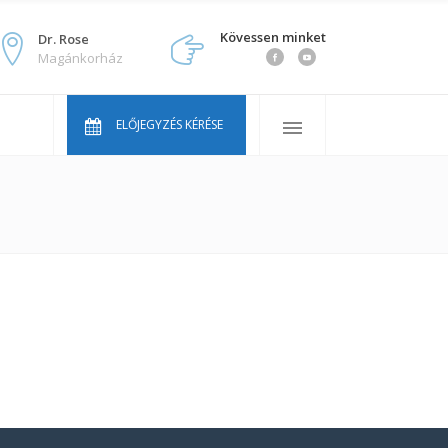
Kövessen minket
Dr. Rose
Magánkorház
Orvosaink
Gyakran ismételt kérdések
ELŐJEGYZÉS KÉRÉSE
Áraink
Vállcentrum Youtube sorozat
Orvosaink
Gyakran ismételt kérdések
Áraink
Vállcentrum Youtube sorozat