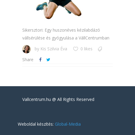
Sikersztori: Egy huszonéves kézilabdázó
vállsérülése és gyógyulása a VállCentrumban
by
Kis Szilvia Éva
0 likes
Share
Vallcentrum.hu @ All Rights Reserved
Weboldal készítés:
Global-Media