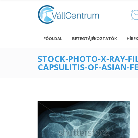
Kulcscsonttörés
Leszakadt váll
FŐOLDAL
BETEGTÁJÉKOZTATÓK
HÍREK
Vállficam
STOCK-PHOTO-X-RAY-FI
Vállizom szakadás
CAPSULITIS-OF-ASIAN-F
Vállizom szakadás – új
Kulcscsonttörés
módszerek
Leszakadt váll
Válltörés
Vállficam
Vállizom szakadás
Vállizom szakadás – új
módszerek