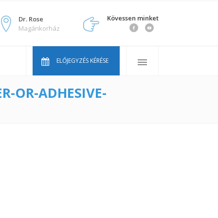
Kövessen minket
Dr. Rose
Magánkorház
Orvosaink
Gyakran ismételt kérdések
ELŐJEGYZÉS KÉRÉSE
Áraink
R-OR-ADHESIVE-
Vállcentrum Youtube sorozat
Orvosaink
Gyakran ismételt kérdések
Áraink
Vállcentrum Youtube sorozat