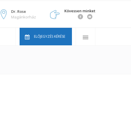
Kövessen minket
Dr. Rose
Magánkorház
Orvosaink
Gyakran ismételt kérdések
ELŐJEGYZÉS KÉRÉSE
Áraink
Vállcentrum Youtube sorozat
Orvosaink
Gyakran ismételt kérdések
Áraink
Vállcentrum Youtube sorozat