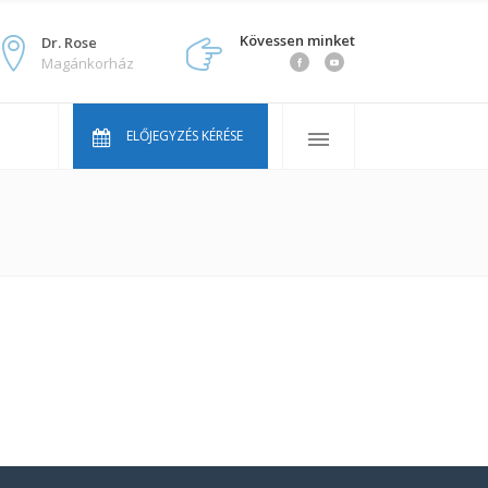
Kövessen minket
Dr. Rose
Magánkorház
Orvosaink
Gyakran ismételt kérdések
ELŐJEGYZÉS KÉRÉSE
Áraink
Vállcentrum Youtube sorozat
Orvosaink
Gyakran ismételt kérdések
Áraink
Vállcentrum Youtube sorozat