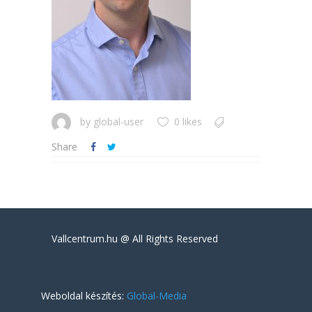
by
global-user
0 likes
Share
Vallcentrum.hu @ All Rights Reserved
Weboldal készítés:
Global-Media