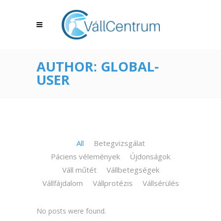
AUTHOR: GLOBAL-
USER
All
Betegvizsgálat
Páciens vélemények
Újdonságok
Váll műtét
Vállbetegségek
Vállfájdalom
Vállprotézis
Vállsérülés
No posts were found.