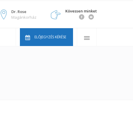
Kövessen minket
Dr. Rose
Magánkorház
Orvosaink
Gyakran ismételt kérdések
ELŐJEGYZÉS KÉRÉSE
Áraink
Vállcentrum Youtube sorozat
Orvosaink
Gyakran ismételt kérdések
Áraink
Vállcentrum Youtube sorozat