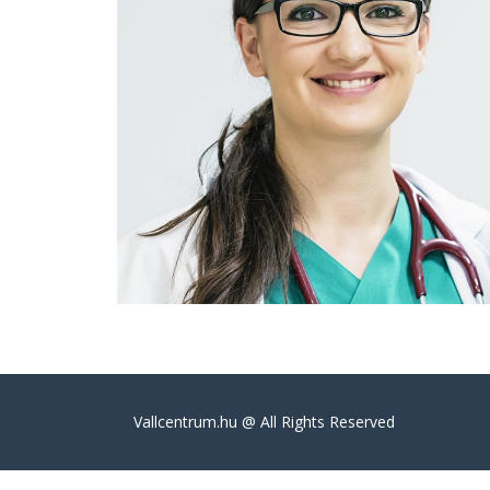
Válltörés
Vallcentrum.hu @ All Rights Reserved