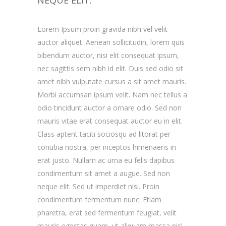
NEQUE ELIT.
Lorem Ipsum proin gravida nibh vel velit
auctor aliquet. Aenean sollicitudin, lorem quis
bibendum auctor, nisi elit consequat ipsum,
nec sagittis sem nibh id elit. Duis sed odio sit
amet nibh vulputate cursus a sit amet mauris.
Morbi accumsan ipsum velit. Nam nec tellus a
odio tincidunt auctor a ornare odio. Sed non
mauris vitae erat consequat auctor eu in elit.
Class aptent taciti sociosqu ad litorat per
conubia nostra, per inceptos himenaeris in
erat justo. Nullam ac urna eu felis dapibus
condimentum sit amet a augue. Sed non
neque elit. Sed ut imperdiet nisi. Proin
condimentum fermentum nunc. Etiam
pharetra, erat sed fermentum feugiat, velit
mauris egestas quam, ut aliquam massa nisl