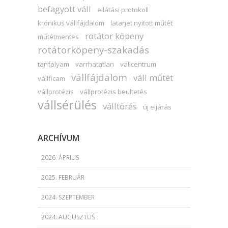
befagyott váll
ellátási protokoll
krónikus vállfájdalom
latarjet nyitott műtét
rotátor köpeny
műtétmentes
rotátorköpeny-szakadás
tanfolyam
varrhatatlan
vállcentrum
vállfájdalom
váll műtét
vállficam
vállprotézis
vállprotézis beültetés
vállsérülés
válltörés
új eljárás
ARCHÍVUM
2026. ÁPRILIS
2025. FEBRUÁR
2024. SZEPTEMBER
2024. AUGUSZTUS