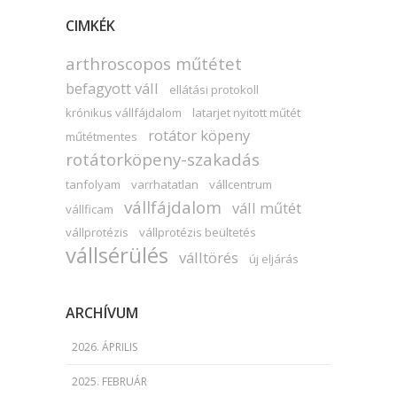
CIMKÉK
arthroscopos műtétet
befagyott váll
ellátási protokoll
krónikus vállfájdalom
latarjet nyitott műtét
rotátor köpeny
műtétmentes
rotátorköpeny-szakadás
tanfolyam
varrhatatlan
vállcentrum
vállfájdalom
váll műtét
vállficam
vállprotézis
vállprotézis beültetés
vállsérülés
válltörés
új eljárás
ARCHÍVUM
2026. ÁPRILIS
2025. FEBRUÁR