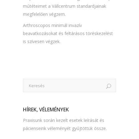
műtéteimet a Vállcentrum standardjainak
megfelelően végzem.
Arthroscopos minimál invazív
beavatkozásokat és feltárásos töréskezelést
is szívesen végzek.
HÍREK, VÉLEMÉNYEK
Praxisunk során kezelt esetek leírását és
pácienseink véleményét gyűjtöttük össze.