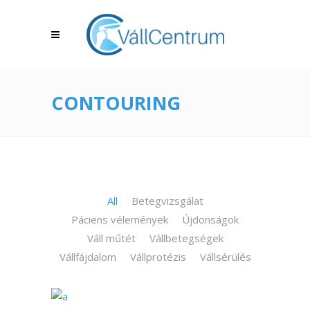
CONTOURING
All
Betegvizsgálat
Páciens vélemények
Újdonságok
Váll műtét
Vállbetegségek
Vállfájdalom
Vállprotézis
Vállsérülés