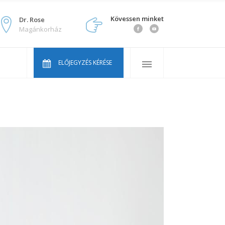
Kövessen minket
Dr. Rose
Magánkorház
vosaink
kran ismételt kérdések
ELŐJEGYZÉS KÉRÉSE
ink
lcentrum Youtube sorozat
vosaink
kran ismételt kérdések
ink
lcentrum Youtube sorozat