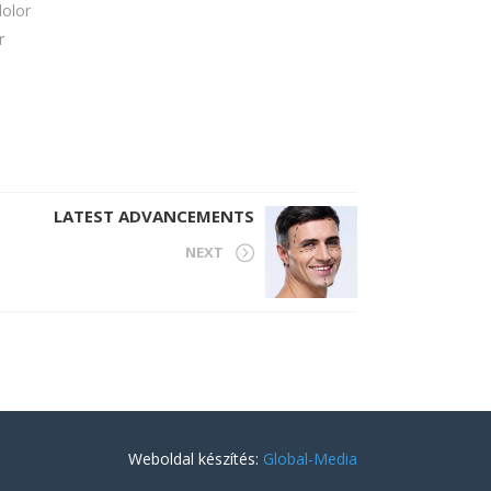
dolor
r
LATEST ADVANCEMENTS
NEXT
Weboldal készítés:
Global-Media